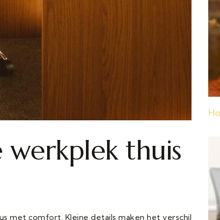
Ho
 werkplek thuis
s met comfort. Kleine details maken het verschil