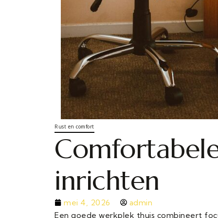
Rust en comfort
Comfortabele
inrichten
mei 4, 2026
admin
Een goede werkplek thuis combineert focu